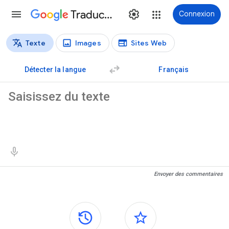
Traduction
Connexion
Texte
Images
Sites Web
Types de traductions
Traduction de texte
Détecter la langue
Français
Texte source
Résultats de traduction
Envoyer des commentaires
Panneaux latéraux